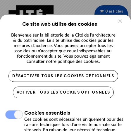
Aller au contenu principal
0 articles
/
€ 0,00
Ce site web utilise des cookies
MON COMPTE
FR
Bienvenue sur la billetterie de la Cité de l’architecture
& du patrimoine. Le site utilise des cookies pour les
mesures d'audience. Vous pouvez accepter tous les
cookies ou n’accepter que ceux indispensables au
fonctionnement du site. Vous pouvez également
Stages
consulter notre
politique des cookies.
DÉSACTIVER TOUS LES COOKIES OPTIONNELS
Retrouvez ci-dessous la programmation de nos stages :
ACTIVER TOUS LES COOKIES OPTIONNELS
Description
Contre toute attente !
Cookies essentiels
Stage enfants 6-10 ans
Ces cookies sont nécessaires uniquement pour des
Inspiré par le travail de François Morellet, ce stage
raisons techniques lors d'une visite normale sur le
conçu par l’artiste plasticien François-Xavier Debelle
site web. En raison de leur nécessité technique,