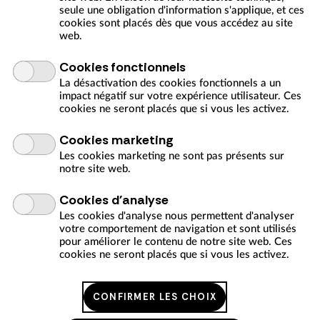
invite les enfants à expérimenter le dessin à partir de
seule une obligation d'information s'applique, et ces
règles simples, de contraintes et de hasard.
cookies sont placés dès que vous accédez au site
web.
21/10/2026
Cookies fonctionnels
23/10/2026
La désactivation des cookies fonctionnels a un
impact négatif sur votre expérience utilisateur. Ces
cookies ne seront placés que si vous les activez.
Junior classe d'architecture
Cookies marketing
Junior classe d'architecture
Les cookies marketing ne sont pas présents sur
Un format pour lycéens curieux, entre rencontres avec
notre site web.
des professionnels, ateliers de pratique et visites, pour
nourrir leur réflexion sur leur future orientation.
Cookies d'analyse
Les cookies d'analyse nous permettent d'analyser
21/10/2026
votre comportement de navigation et sont utilisés
pour améliorer le contenu de notre site web. Ces
22/10/2026
cookies ne seront placés que si vous les activez.
Architecture à réparer